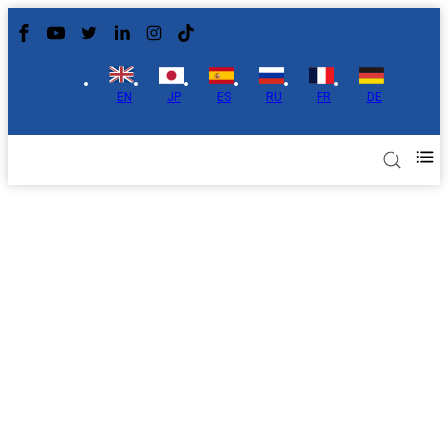
EN
JP
ES
RU
FR
DE
Membrane d'échange d'ions