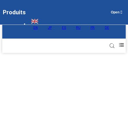
Produits
EN
JP
ES
RU
FR
DE
Membrane d'échange de protons