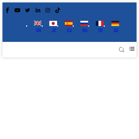
EN
JP
ES
RU
FR
DE
Textile fonctionnel