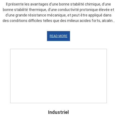
Il présente les avantages d'une bonne stabilité chimique, d'une
bonne stabilité thermique, d'une conductivité protonique élevée et
d'une grande résistance mécanique, et peut être appliqué dans
des conditions difficiles telles que des milieux acides forts, alcalins
forts, oxydants forts et à haute température. Couvrant les piles à
combustible, l'hydrolyse, les batteries à flux et d'autres
READ MORE
applications, vous pouvez personnaliser des solutions
personnalisées pour les clients.
Industriel