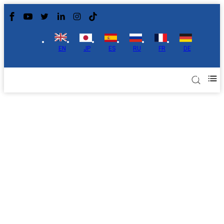
EN
JP
ES
RU
FR
DE
Applications