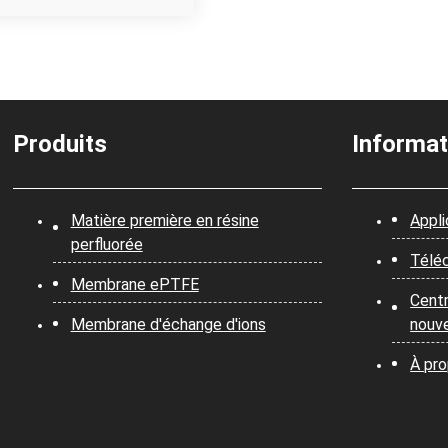
Produits
Informat
Matière première en résine
Appli
perfluorée
Télé
Membrane ePTFE
Cent
Membrane d'échange d'ions
nouve
À pr