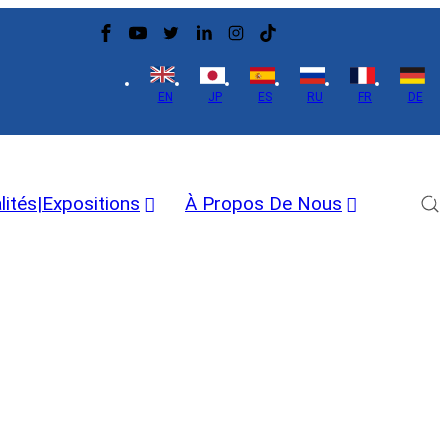
EN
JP
ES
RU
FR
DE
lités|Expositions
À Propos De Nous