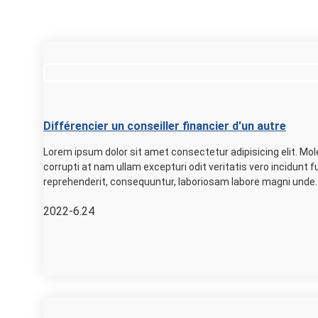
Différencier un conseiller financier d'un autre
Lorem ipsum dolor sit amet consectetur adipisicing elit. Mol
corrupti at nam ullam excepturi odit veritatis vero incidunt
reprehenderit, consequuntur, laboriosam labore magni unde.
2022-6.24