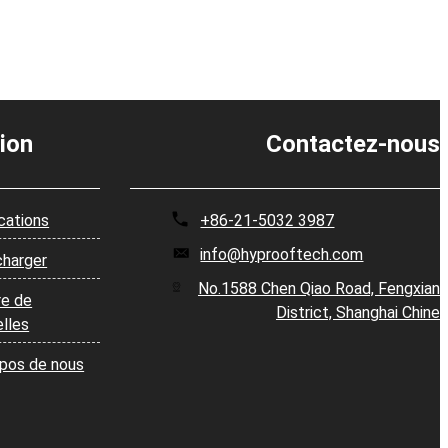
ion
Contactez-nous
cations
+86-21-5032 3987
info@hyprooftech.com
charger
No.1588 Chen Qiao Road, Fengxian
re de
District, Shanghai Chine
lles
opos de nous