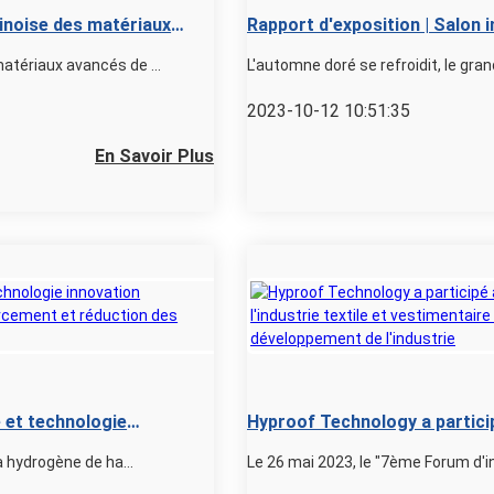
inoise des matériaux
Rapport d'exposition | Salon i
ux à double usage
Intertextile China (édition a
atériaux avancés de ...
2023-10-12 10:51:35
En Savoir Plus
 et technologie
Hyproof Technology a particip
 fonction de
développement de l'industrie 
à hydrogène de ha...
Le 26 mai 2023, le "7ème Forum d'in
pour discuter de l'innovation 